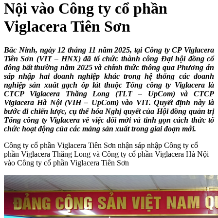
Nội vào Công ty cổ phần
Viglacera Tiên Sơn
Bắc Ninh, ngày 12 tháng 11 năm 2025, tại Công ty CP Viglacera
Tiên Sơn (VIT – HNX) đã tổ chức thành công Đại hội đồng cổ
đông bất thường năm 2025 và chính thức thông qua Phương án
sáp nhập hai doanh nghiệp khác trong hệ thống các doanh
nghiệp sản xuất gạch ốp lát thuộc Tổng công ty Viglacera là
CTCP Viglacera Thăng Long (TLT – UpCom) và CTCP
Viglacera Hà Nội (VIH – UpCom) vào VIT. Quyết định này là
bước đi chiến lược, cụ thể hóa Nghị quyết của Hội đồng quản trị
Tổng công ty Viglacera về việc đổi mới và tinh gọn cách thức tổ
chức hoạt động của các mảng sản xuất trong giai đoạn mới.
Công ty cổ phần Viglacera Tiên Sơn nhận sáp nhập Công ty cổ
phần Viglacera Thăng Long và Công ty cổ phần Viglacera Hà Nội
vào Công ty cổ phần Viglacera Tiên Sơn