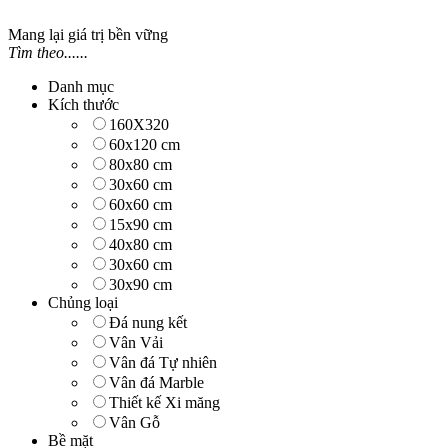
Mang lại giá trị bền vững
Tìm theo......
Danh mục
Kích thước
160X320
60x120 cm
80x80 cm
30x60 cm
60x60 cm
15x90 cm
40x80 cm
30x60 cm
30x90 cm
Chủng loại
Đá nung kết
Vân Vải
Vân đá Tự nhiên
Vân đá Marble
Thiết kế Xi măng
Vân Gỗ
Bề mặt