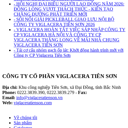
- HỘI NGHỊ ĐẠI BIỂU NGƯỜI LAO ĐỘNG NĂM 2026:
ĐỒNG LÒNG VƯỢT THÁCH THỨC - KIẾN TẠO
CHẶNG ĐƯỜNG PHÁT TRIỂN MỚI
- SÔI NỔI GIẢI PICKLEBALL GIAO LƯU NỘI BỘ
CÔNG TY VIGLACERA TIÊN SƠN 2026
- VIGLACERA HOÀN TẤT VIỆC SÁP NHẬP CÔNG TY
CP VIGLACERA HÀ NỘI VÀ CÔNG TY CP
VIGLACERA THĂNG LONG VỀ MÁI NHÀ CHUNG
VIGLACERA TIÊN SƠN
- Tái cơ cấu nhóm gạch ốp lát: Khởi động hành trình mới với
Công ty CP Viglacera Tiên Sơn
CÔNG TY CỔ PHẦN VIGLACERA TIÊN SƠN
Địa chỉ:
Khu công nghiệp Tiên Sơn, xã Đại Đồng, tỉnh Bắc Ninh
Phone:
0222.3839.390, 0222.3839.279 -
Fax:
Email:
info@viglaceratienson.vn
Web:
viglaceratienson.com
Về chúng tôi
Sản phẩm
Catalogue