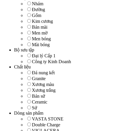
Nhám
Đường
Gốm
Kim cương
Bán mài
Men mờ
Men bóng
Mài bóng
Bộ sưu tập
Đại lý Cấp 1
Công ty Kinh Doanh
Chất liệu
Đá nung kết
Granite
Xương màu
Xương trắng
Bán sứ
Ceramic
Sứ
Dòng sản phẩm
VASTA STONE
Double Charge
VIGLACERA