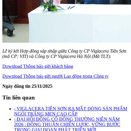
Lễ ký kết Hợp đồng sáp nhập giữa Công ty CP Viglacera Tiên Sơn
(mã CP: VIT) và Công ty CP Viglacera Hà Nội (Mã TLT).
Download Thông báo gửi khách hàng
Download Thông báo gửi người Lao động trong Công ty
Ngày đăng tin 25/11/2025
Tin liên quan
- VIGLACERA TIÊN SƠN RA MẮT DÒNG SẢN PHẨM
NGÓI TRÁNG MEN CAO CẤP
- ĐẠI HỘI ĐỒNG CỔ ĐÔNG THƯỜNG NIÊN NĂM
2026 : ĐỒNG THUẬN CHIẾN LƯỢC, VỮNG BƯỚC
TRONG GIAI ĐOẠN PHÁT TRIỂN MỚI