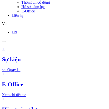
Thông tin cổ đông
Hồ sơ năng lực
E-Office
Liên hệ
Vie
EN
+
Sự kiện
<< Quay lại
+
E-Office
Xem chi tiết >>
+