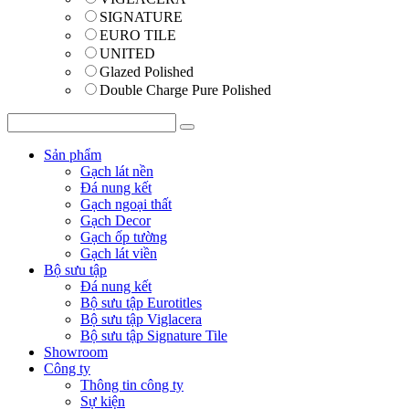
SIGNATURE
EURO TILE
UNITED
Glazed Polished
Double Charge Pure Polished
Sản phẩm
Gạch lát nền
Đá nung kết
Gạch ngoại thất
Gạch Decor
Gạch ốp tường
Gạch lát viền
Bộ sưu tập
Đá nung kết
Bộ sưu tập Eurotitles
Bộ sưu tập Viglacera
Bộ sưu tập Signature Tile
Showroom
Công ty
Thông tin công ty
Sự kiện