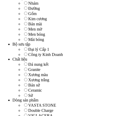
Nhám
Đường
Gốm
Kim cương
Bán mài
Men mờ
Men bóng
Mài bóng
Bộ sưu tập
Đại lý Cấp 1
Công ty Kinh Doanh
Chất liệu
Đá nung kết
Granite
Xương màu
Xương trắng
Bán sứ
Ceramic
Sứ
Dòng sản phẩm
VASTA STONE
Double Charge
VIGLACERA