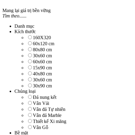
Mang lại giá trị bền vững
Tìm theo......
Danh mục
Kích thước
160X320
60x120 cm
80x80 cm
30x60 cm
60x60 cm
15x90 cm
40x80 cm
30x60 cm
30x90 cm
Chủng loại
Đá nung kết
Vân Vải
Vân đá Tự nhiên
Vân đá Marble
Thiết kế Xi măng
Vân Gỗ
Bề mặt