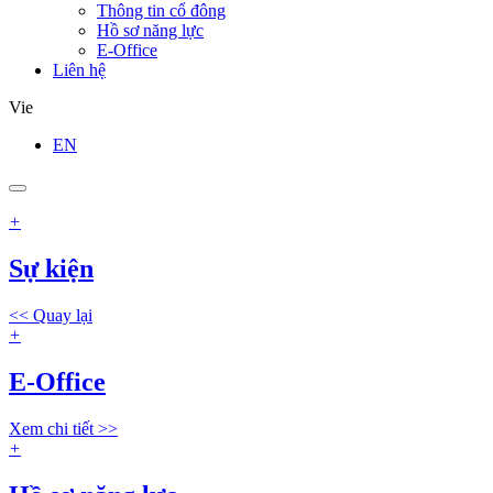
Thông tin cổ đông
Hồ sơ năng lực
E-Office
Liên hệ
Vie
EN
+
Sự kiện
<< Quay lại
+
E-Office
Xem chi tiết >>
+