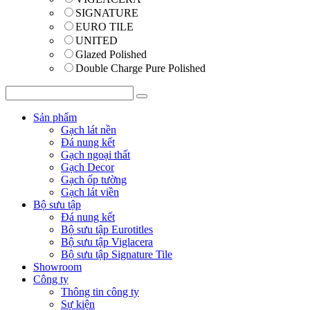
SIGNATURE
EURO TILE
UNITED
Glazed Polished
Double Charge Pure Polished
Sản phẩm
Gạch lát nền
Đá nung kết
Gạch ngoại thất
Gạch Decor
Gạch ốp tường
Gạch lát viền
Bộ sưu tập
Đá nung kết
Bộ sưu tập Eurotitles
Bộ sưu tập Viglacera
Bộ sưu tập Signature Tile
Showroom
Công ty
Thông tin công ty
Sự kiện